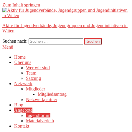
Zum Inhalt springen
Aktiv für Jugendverbände, Jugendgruppen und Jugendinitiativen in
Witten
Suchen nach:
Menü
Home
Über uns
Wer wir sind
Team
Satzung
Netzwerk
Mitglieder
Mitgliedsantrag
Netzwerkpartner
Blog
Angebote
Jugendforum
Materialverleih
Kontakt